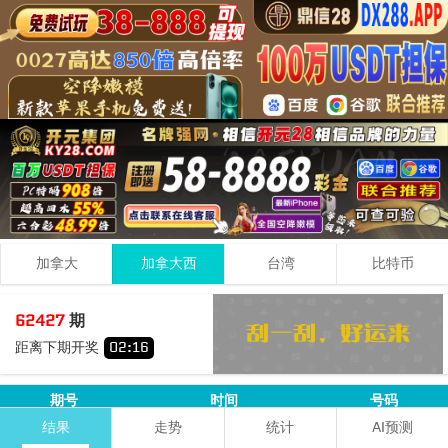
加拿大
加拿大西
台湾
比特币
4
1
9
14
62427
期
+
+
=
距离下期开奖
02
:
16
大
双
期号
时间
号码
结果
走势
统计
AI预测
5+9+5=
19
62426
08-10 15:15:00